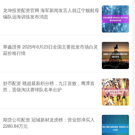
龙坤投资配资官网 海军新闻发言人就辽宁舰航母
编队远海训练发布消息
華鑫證券 2025年6月23日全国主要批发市场白灵
菇价格行情
炒币配资 赣超最新积分榜，九江首败，鹰潭首
胜，晋级淘汰赛球队名单出炉
期货公司配资 冠城新材龙虎榜：营业部净买入
2280.84万元