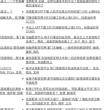
机器人：一个垫着脚
龙辉配资 走罐，这种沿袭多年的手法？真能疏通经络吗？
看完涨知识了
血复活」？
东英配资APP下载 人民币兑美元中间价报7.1345 上调64点
”战略东风，筑“两新
万隆优配官网 8月5日建工转债上涨0.36%，转股溢价率
32.55%
牛达人APP下载 8月5日南航转债上涨0.19%，转股溢价率
33.84%
族的至暗时刻：鲁丁百
宝融配资平台 狗子叼着盆到处晃悠，最后主人才发现狗子
是渴了。网友：就差把碗甩你脸上了_女子_那小_盆子
间达成协议 紧张谈判
创融界配资官网 厦门文确楼：一座侨房的家国情怀_修缮_
建筑_陈氏
添祥张翅领衔，两大女
鑫恒盈配资 肖战电影定档大年初一后还有惊喜!全网首播尽
显排面，肖战配得上
LD173-
银河证券配资平台 热门黑胶唱片机这样选不出错！_音乐_
_PCIex_支持_
唱头_支持
金巷子配资官网 春节假期北京交通部门多维保障交通安全
平稳有序
在基辅遭近距离枪
配资178平台 美军出动300架战机，“部队重返太平洋”演习
尼奇_俄罗斯_国家
开启，原因和中国有关？_部署_解放军
吉首配资 10万乌军大逃亡，基辅有“内鬼”？俄机冲进立陶
宛，北约战机升空_西方_俄军_士兵
钢“再就业”
越大配资网平台 财政部拟第二次续发行1240亿元3年期国债