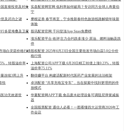
亚外国直接投资及对外
实盘配资网官网 低利率如何破局？专访同方全球人寿童伯
宁
身世及武功之谜
摩根证券 春节将至，宁乡推新春特色旅游线路解锁年味新
体验
进行多星堆叠及卫星
股讯配资官网 千问登顶App Store免费榜
涨乐配资平台 收评|主力合约跌多涨少 原油、燃料油触及跌
停
批发市场白灵菇价格行情
股权配资 2025年6月23日全国主要批发市场白蒜5.0公分价
格行情
25%，转股溢价率
上海配资公司APP下载 6月20日精工转债上涨0.23%，转股
溢价率75.11%
得量连续3周上升
翻倍赚平台 构建适配新时代医药产业发展的法治框架
喜悦
卓润配资 “共享充电宝专车”，当在探索中找到更理想的停
放模式
病医治无效逝世
华夏配资网APP下载 食品废水处理设备可调阻尼弹簧减振
器
全国股票配资 通信人必看！一图看懂四大运营商2026年工
作会议