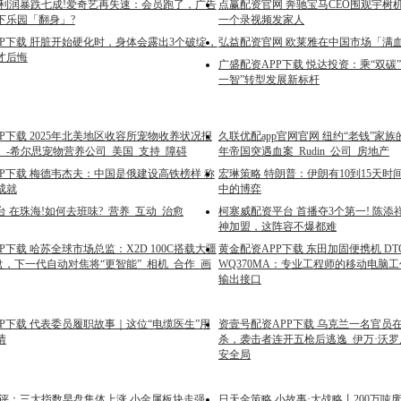
 利润暴跌七成!爱奇艺再失速：会员跑了，广告
点赢配资官网 奔驰宝马CEO围观宇树
下乐园「翻身」?
一个录视频发家人
PP下载 肝脏开始硬化时，身体会露出3个破绽，
弘益配资官网 欧莱雅在中国市场「满
才后悔
广盛配资APP下载 悦达投资：乘“双碳
一智”转型发展新标杆
P下载 2025年北美地区收容所宠物收养状况报
久联优配app官网官网 纽约“老钱”家
）-希尔思宠物营养公司_美国_支持_障碍
年帝国突遇血案_Rudin_公司_房地产
PP下载 梅德韦杰夫：中国是俄建设高铁榜样 称
宏琳策略 特朗普：伊朗有10到15天时
成就
中的博弈
 在珠海!如何去班味?_营养_互动_治愈
柯塞威配资平台 首播夺3个第一! 陈
神加盟，这阵容不爆都难
P下载 哈苏全球市场总监：X2D 100C搭载大疆
黄金配资APP下载 东田加固便携机 DTG-
盘，下一代自动对焦将“更智能”_相机_合作_画
WQ370MA：专业工程师的移动电脑工作站
输出接口
P下载 代表委员履职故事｜这位“电缆医生”用
资壹号配资APP下载 乌克兰一名官员
情
杀，袭击者连开五枪后逃逸_伊万·沃罗
安全局
午评：三大指数早盘集体上涨 小金属板块走强
日天金策略 小故事·大战略丨200万吨废