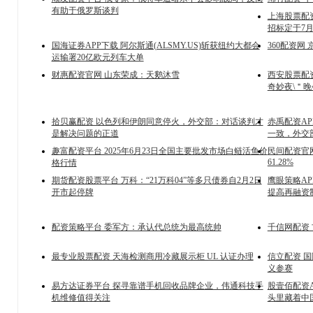
有助于俄罗斯谈判
上海股票配资
招标定于7月
国海证券APP下载 阿尔斯通(ALSMY.US)斩获纽约大都会
360配资网
运输署20亿欧元列车大单
财惠配资官网 山东荣成：天鹅沐雪
西安股票配
奇妙夜\＂
拾贝赢配资 以色列和伊朗同意停火，外交部：对话谈判才
赤禹配资AP
是解决问题的正道
一致，外交
趣富配资平台 2025年6月23日全国主要批发市场白鲢活鱼价
民间配资官网
61.28%
格行情
期货配资股票平台 万科：“21万科04”等多只债券自2月2日
鹰眼策略A
开市起停牌
提高再融资
配资策略平台 委军方：承认代总统为最高统帅
千信网配资
最专业股票配资 天海检测商用冷藏展示柜 UL 认证办理
信立配资 
义参赛
易方达证券平台 探寻靠谱手机回收品牌企业，伟通科技手
股壹佰配资A
机维修值得关注
头里藏着中