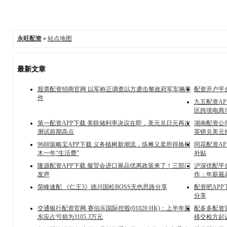
永旺配资
»
站点地图
最新文章
股票配资招商官网 以军称正调查以方袭击黎政府军车辆事
配资开户平
件
九五配资AP
区跨境电商
第一配资APP下载 美联储利率决议在即，美元兑日元再次
湖南配资公
测试前期高点
英镑兑美元
9688策略宝APP下载 义务植树新潮流，练摊义卖所得换树
同花配资AP
木一年“生活费”
补贴
隆源配资APP下载 服贸会进口展品优惠政策来了！三部门
沪深优配平
发声
作：年薪最
荣峰速配 《仁王3》德川国松BOSS无伤思路分享
配资吧AP
分享
交通银行配资官网 赛伯乐国际控股(01020.HK)：上半年股
配多多配资
东应占亏损为3105.3万元
移交检方起