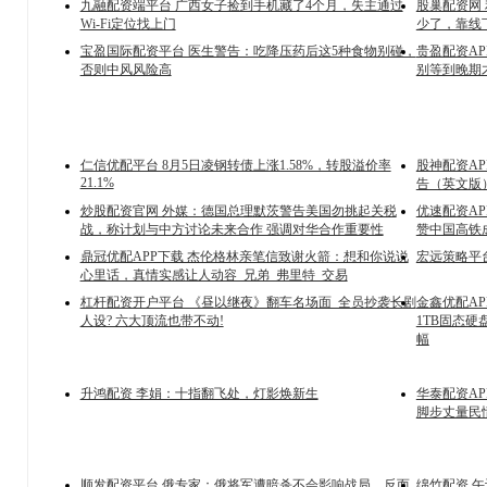
九融配资端平台 广西女子捡到手机藏了4个月，失主通过
股巢配资网
Wi-Fi定位找上门
少了，靠线
宝盈国际配资平台 医生警告：吃降压药后这5种食物别碰，
贵盈配资A
否则中风风险高
别等到晚期
仁信优配平台 8月5日凌钢转债上涨1.58%，转股溢价率
股神配资AP
21.1%
告（英文版
炒股配资官网 外媒：德国总理默茨警告美国勿挑起关税
优速配资A
战，称计划与中方讨论未来合作 强调对华合作重要性
赞中国高铁
鼎冠优配APP下载 杰伦格林亲笔信致谢火箭：想和你说说
宏远策略平台
心里话，真情实感让人动容_兄弟_弗里特_交易
杠杆配资开户平台 《昼以继夜》翻车名场面_全员抄袭长剧
金鑫优配AP
人设? 六大顶流也带不动!
1TB固态硬
幅
升鸿配资 李娟：十指翻飞处，灯影焕新生
华泰配资AP
脚步丈量民
顺发配资平台 俄专家：俄将军遭暗杀不会影响战局，反而
绵竹配资 