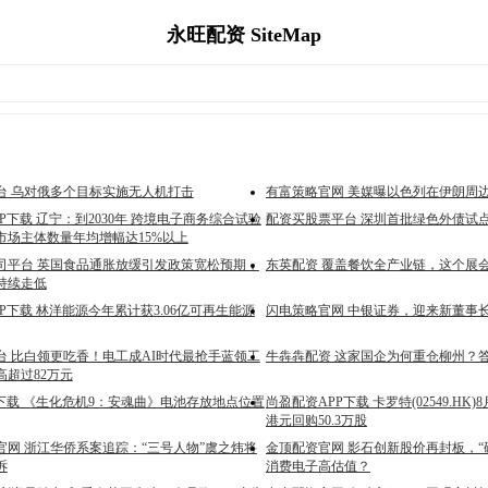
永旺配资 SiteMap
台 乌对俄多个目标实施无人机打击
有富策略官网 美媒曝以色列在伊朗周
P下载 辽宁：到2030年 跨境电子商务综合试验
配资买股票平台 深圳首批绿色外债试
市场主体数量年均增幅达15%以上
司平台 英国食品通胀放缓引发政策宽松预期，
东英配资 覆盖餐饮全产业链，这个展
持续走低
P下载 林洋能源今年累计获3.06亿可再生能源
闪电策略官网 中银证券，迎来新董事
台 比白领更吃香！电工成AI时代最抢手蓝领工
牛犇犇配资 这家国企为何重仓柳州？
高超过82万元
P下载 《生化危机9：安魂曲》电池存放地点位置
尚盈配资APP下载 卡罗特(02549.HK)8
港元回购50.3万股
官网 浙江华侨系案追踪：“三号人物”虞之炜将
金顶配资官网 影石创新股价再封板，“
诉
消费电子高估值？