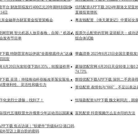
平台 财政部拟发行400亿元20年期特别国债
信托配资APP下载 2024年斯洛文尼
14日
直接投资增长
 京东金融举办财富黄金投资策略会
粤友钱配资 《倚天屠龙记》中黄衫女
资网官网 智元机器人放弃春晚，自筹\＂机器人
股票怎么配资的官网 蓝箭航天：成功
晚会发布节目单
组合体试验
P下载 特朗普宣布以伊就“全面彻底停火”达成
華鑫證券 2025年6月23日全国主要
部回应
 6月20日兴发转债下跌0.35%，转股溢价率
豪瑞优配官网 6月20日天业转债上涨0.
74.73%
PP下载 吴清：持续推动科创板改革落实落地，
辉煌优配下载APP下载 深圳二手房录
制度便利性、灵活性和吸引力
誉信配资 表情包与“666”，不足以表达
 卞化龙烈士遗骸，找到了！
恒瑞盈配资APP下载 魏文彬同志，因
国际现代五项联盟允许俄青少年运动员以国家名
富民配资 抖音视频怎么去水印的方法
PP下载 焦点访谈｜“软硬件”升级&#32;港口码
国外贸迈上新台阶的密码