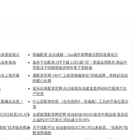
边多国设据点
双融配资 走访成都：1ms城市算网激活西部发展动力
点业务落地
盈科千信配资APP下载 LSEG跟“宗” | 美国这周降息 商品牛
市取决于特朗普能否明年拿下美联储
会在上海开幕
通配资官网 146个“上铁雷锋服务站”织线成网，串联起流动
的暖心长廊
长
途乐证券配资官网 向日葵股东吴建龙质押4000万股用于生
产经营
答案藏在这里！
什么是配资炒股 《生化危机9：安魂曲》工兵的字条位置分
享
月29日耗资241.4万
合肥股票配资网官网 首佳科技(00103)发布中期业绩 股东应
占溢利2975万港元 同比减少30.04%
硬核”技术能否撑起
天宇优配平台 创业板指创2023年2月以来新高，“创系列”指
数强势领跑