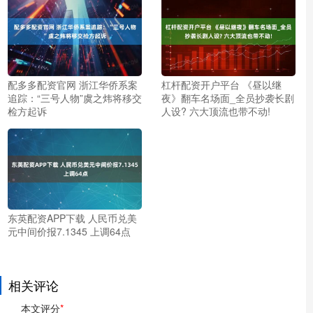
配多多配资官网 浙江华侨系案
杠杆配资开户平台 《昼以继
追踪：“三号人物”虞之炜将移交
夜》翻车名场面_全员抄袭长剧
检方起诉
人设? 六大顶流也带不动!
东英配资APP下载 人民币兑美
元中间价报7.1345 上调64点
相关评论
本文评分
*