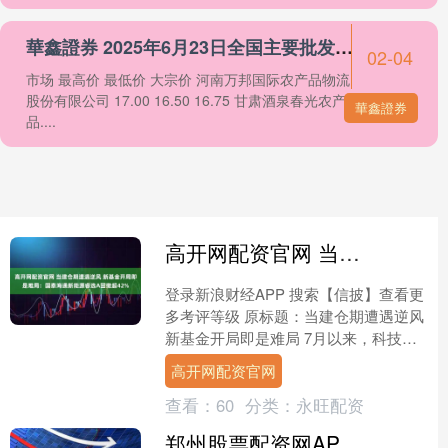
華鑫證券 2025年6月23日全国主要批发市场白灵菇价格行情
02-04
市场 最高价 最低价 大宗价 河南万邦国际农产品物流
股份有限公司 17.00 16.50 16.75 甘肃酒泉春光农产
華鑫證券
品....
高开网配资官网 当建仓期遭遇逆风 新基金开局即是难局：国泰海通新能源睿选A回撤超42%
登录新浪财经APP 搜索【信披】查看更
多考评等级 原标题：当建仓期遭遇逆风
新基金开局即是难局 7月以来，科技主
线大幅回调，A股市场震荡加剧。多只5
高开网配资官网
月以来成立的....
查看：
60
分类：
永旺配资
郑州股票配资网APP下载 科技板块大幅反弹 机构称后市或分化