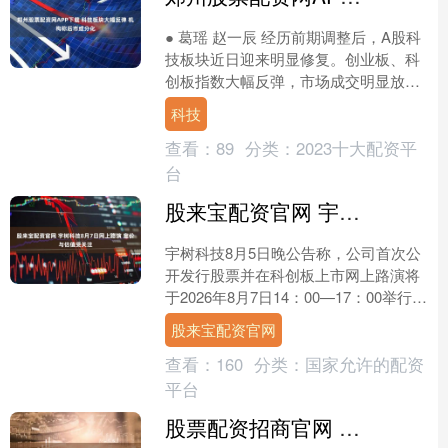
● 葛瑶 赵一辰 经历前期调整后，A股科
技板块近日迎来明显修复。创业板、科
创板指数大幅反弹，市场成交明显放
量，半导体、存储、算力硬件等方向轮
科技
番走强。 机构认为，....
查看：
89
分类：
2023十大配资平
台
股来宝配资官网 宇树科技8月7日网上路演 定价与估值受关注
宇树科技8月5日晚公告称，公司首次公
开发行股票并在科创板上市网上路演将
于2026年8月7日14：00—17：00举行。
8月5日，宇树科技启动科创板初步询
股来宝配资官网
价，计....
查看：
160
分类：
国家允许的配资
平台
股票配资招商官网 以军称正调查以方袭击黎政府军车辆事件