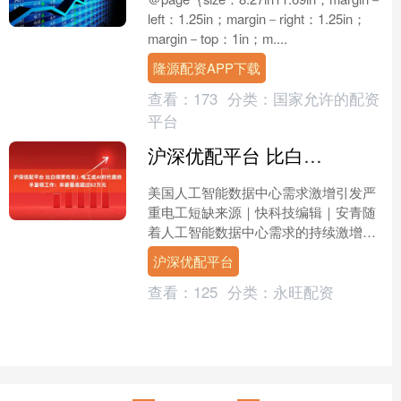
left：1.25in；margin－right：1.25in；
margin－top：1in；m....
隆源配资APP下载
查看：
173
分类：
国家允许的配资
平台
沪深优配平台 比白领更吃香！电工成AI时代最抢手蓝领工作：年薪最高超过82万元
美国人工智能数据中心需求激增引发严
重电工短缺来源｜快科技编辑｜安青随
着人工智能数据中心需求的持续激增，
美国正遭遇严重的电工短缺危机，这一
沪深优配平台
问题不仅拖慢了建设进度，....
查看：
125
分类：
永旺配资