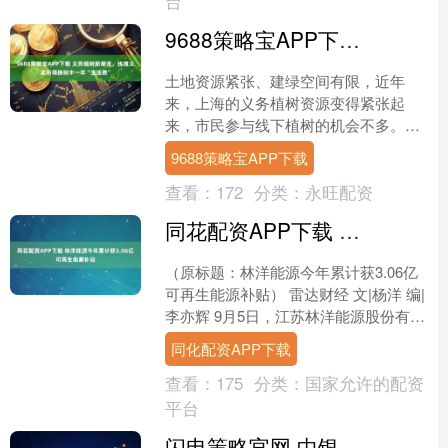
台
9688策略宝APP下载 义务植树新潮流，练摊义卖所得换树木一年“生活费”
土地资源紧张、建绿空间有限，近年
来，上海的义务植树资源变得紧张起
来，市民参与线下植树的机会不多。于
是，上海不断拓展植树的内涵，成为全
9688策略宝APP下载
国最早尝试用其他形式来置换义....
查看：
172
分类：
永旺配资
同花配资APP下载 林洋能源今年累计获3.06亿可再生能源补贴
（原标题：林洋能源今年累计获3.06亿
可再生能源补贴） 雷达财经 文|杨洋 编|
李亦辉 9月5日，江苏林洋能源股份有限
公司（证券简称：林洋能源，证券代
同化配资APP下载
码：601....
查看：
175
分类：
国家允许的配资
平台
闪电策略官网 中银证券，迎来新董事长