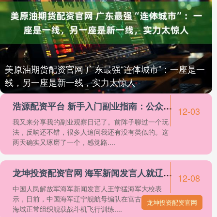
美原油期货配资官网 广东最强“连体城市”：一座是一
线，另一座是新一线，实力太惊人
浩源配资平台 新手入门副业指南：公众号图文创作每天进账200多元
12-03
我又来分享我的副业观察日记了。前阵子聊过一个玩
法，反响还不错，很多人追问我还有没有类似的。这
两天确实又琢磨了一个，感觉路....
龙坤投资配资官网 海军新闻发言人就辽宁舰航母编队远海训练发布消息
12-08
中国人民解放军海军新闻发言人王学猛海军大校表
示，日前，中国海军辽宁舰航母编队在宫古海峡以东
龙坤投资配资官网
海域正常组织舰载战斗机飞行训练....