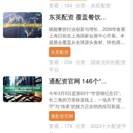
查看：
164
分类：
永旺配资
东英配资 覆盖餐饮全产业链，这个展会在上海开幕
赋能餐饮行业创新与增长，2026华食展·
上海日前在上海国家会展中心开幕。本
届展会覆盖从全球源头食材、特色调味
品、智能餐厅设备到潮流饮品系统在内
东英配资
的全产业链，汇聚近....
查看：
206
分类：
国家允许的配资
平台
通配资官网 146个“上铁雷锋服务站”织线成网，串联起流动的暖心长廊
今年3月5日是第63个“学雷锋纪念日”。
长三角的万里铁道线上，一场关于“坚
守”与“传承”的接力正在悄然续写新篇。
于细微处，精细服务温暖旅途 纵横交错
通配资官网
的长三角铁....
查看：
174
分类：
2023十大配资平