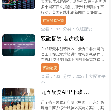
美国媒体5日披露，以色列曾在伊朗周边
多个国家设立据点，用于对伊朗的军事
行动。美国有线电视新闻网(CNN)以多
名不愿公开身份的人士为消息源报道，
有富策略官网
以色列同美国于2月....
查看：
183
分类：
永旺配资
双融配资 走访成都：1ms城市算网激活西部发展动力
在成都梵木创艺园区，景秀子非公司的
员工正在云端渲染进行数智影视制作；
在吉利控股集团旗下的四川领克制造工
厂中，数百台机械臂精准协同焊接，工
双融配资
业相机在毫秒间完成数据分....
查看：
133
分类：
2023十大配资平
台
九五配资APP下载 辽宁：到2030年 跨境电子商务综合试验区跨境电商市场主体数量年均增幅达15%以上
辽宁省人民政府印发《中国（丹东）跨
境电子商务综合试验区实施方案》，其