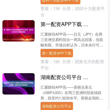
评级中心服务....
查看：
139
分类：
2023十大配资平
台
第一配资APP下载 美联储利率决议在即，美元兑日元再次测试前期高点
汇通财经APP讯——日元（JPY）在周
三亚洲交易时段自一周高点回落，但跌
幅有限。市场分析认为，日本央行可能
暂缓紧缩政策，以配合新任首相高市早
第一配资APP下载
苗提出的财政扩张计划....
查看：
126
分类：
国家允许的配资
平台
湖南配资公司平台 英国食品通胀放缓引发政策宽松预期，英镑兑美元持续走低
汇通财经APP讯——英镑兑美元
（GBP/USD）在周三亚洲时段延续跌
势，跌至约1.3230水平。英镑走弱的主
要原因在于英国零售联合会（BRC）最
湖南配资公司平台
新数据显示，英国....