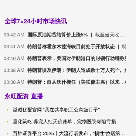
全球7×24小时市场快讯
03:42 AM
国际原油期货结算价上涨5%
截至当天收盘，纽约商品交易所9月交货的轻质原油期货价格上涨3.95美元，收于每桶82.13美元，涨幅为5.05%；10月交货的伦敦布伦特原油期货价格上涨4.17美元，收于每桶87.72美元，涨幅为4.99%。
03:41 AM
特朗普称霍尔木兹海峡目前处于开放状态
特朗普表示，霍尔木兹海峡现已开放，且仅由美国海军掌控。特朗普在椭圆形办公室称：“我们实施的封锁万无一失。这是一道钢铁之墙，只允许我们想放行的船只通行。”
03:40 AM
特朗普表示，美国对伊朗港口的封锁行动堪称完美，将其比作环绕伊朗的一道“钢铁之墙”。
03:38 AM
特朗普谈及伊朗：伊朗人造成数十万人死亡。如今他们正在付出代价。
03:38 AM
特朗普：自从沃什接任（美联储主席）以来，和他谈过一次。
永旺配资 直播
溢诚优配官网 “我在共享职工公寓坐月子”
量化策略 养宠人扛天价账单，宠物医院却陷亏损
百胜证券平台 2025十大流行语发布，“韧性”位居第一，“苏