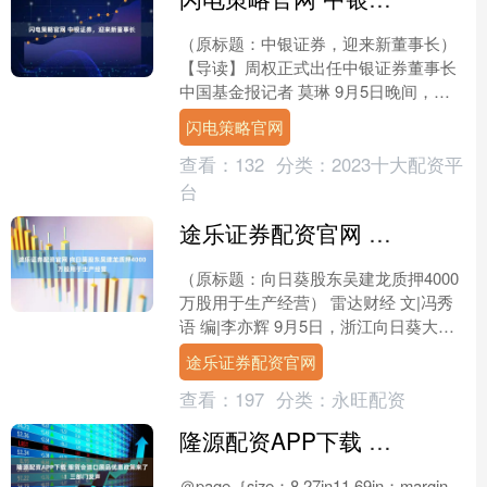
（原标题：中银证券，迎来新董事长）
【导读】周权正式出任中银证券董事长
中国基金报记者 莫琳 9月5日晚间，中
银证券公告称，公司召开第二届董事会
闪电策略官网
第三十九次会议，....
查看：
132
分类：
2023十大配资平
台
途乐证券配资官网 向日葵股东吴建龙质押4000万股用于生产经营
（原标题：向日葵股东吴建龙质押4000
万股用于生产经营） 雷达财经 文|冯秀
语 编|李亦辉 9月5日，浙江向日葵大健
康科技股份有限公司（证券代码：
途乐证券配资官网
300111，....
查看：
197
分类：
永旺配资
隆源配资APP下载 服贸会进口展品优惠政策来了！三部门发声
＠page｛size：8.27in11.69in；margin－