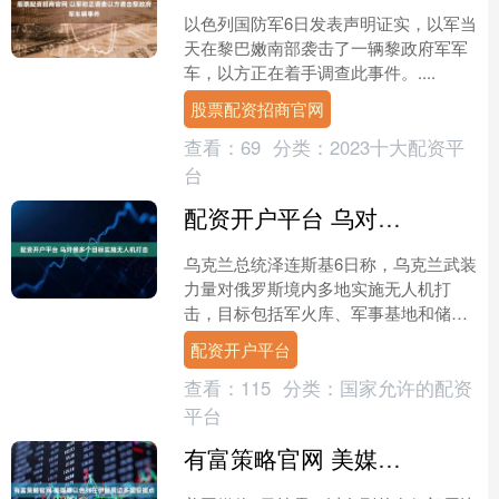
以色列国防军6日发表声明证实，以军当
天在黎巴嫩南部袭击了一辆黎政府军军
车，以方正在着手调查此事件。....
股票配资招商官网
查看：
69
分类：
2023十大配资平
台
配资开户平台 乌对俄多个目标实施无人机打击
乌克兰总统泽连斯基6日称，乌克兰武装
力量对俄罗斯境内多地实施无人机打
击，目标包括军火库、军事基地和储油
基地。俄罗斯圣彼得堡市和列宁格勒州
配资开户平台
官员同日均表示，当地遭大....
查看：
115
分类：
国家允许的配资
平台
有富策略官网 美媒曝以色列在伊朗周边多国设据点