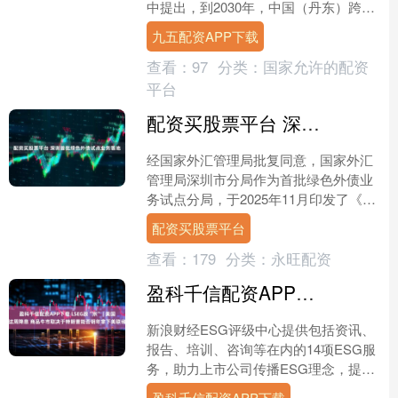
中提出，到2030年，中国（丹东）跨境
电子商务综合试验区跨境电商市场主体
九五配资APP下载
数量进一步壮大，年均....
查看：
97
分类：
国家允许的配资
平台
配资买股票平台 深圳首批绿色外债试点业务落地
经国家外汇管理局批复同意，国家外汇
管理局深圳市分局作为首批绿色外债业
务试点分局，于2025年11月印发了《深
圳市绿色外债试点业务指引》（以下简
配资买股票平台
称“指引”），自2....
查看：
179
分类：
永旺配资
盈科千信配资APP下载 LSEG跟“宗” | 美国这周降息 商品牛市取决于特朗普能否明年拿下美联储
新浪财经ESG评级中心提供包括资讯、
报告、培训、咨询等在内的14项ESG服
务，助力上市公司传播ESG理念，提升
ESG可持续发展表现。点击查看【ESG
盈科千信配资APP下载