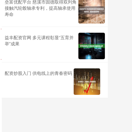
垒富优配平台 慈溪市固德取得双列角
接触汽轮毂轴承专利，提高轴承使用
寿命
益丰配资官网 多元课程彰显“五育并
举”成果
配资炒股入门 供电线上的青春密码