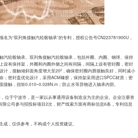
为“双列角接触汽轮毂轴承”的专利，授权公告号CN223781900U，
触汽轮毂轴承。双列角接触汽轮毂轴承，包括外圈、内圈、钢球、保持
上设有保持架，外圈和内圈外侧之间有间隔，间隔上设有密封圈，密封
设计，接触倾斜面角度增大至20º，确保密封圈内唇接触良好，同时减小
；密封盖优化设计，采用ACM橡胶，保持架采用进口SPCC材质；密
，扭矩0.010~0.028N.m；防止水等异物进入轴承内部。
8年，位于宁波市，是一家以从事通用设备制造业为主的企业。企业注册资
有限公司参与招投标项目2次，财产线索方面有商标信息6条，专利信息
据生成，仅供参考，不构成个人投资建议。