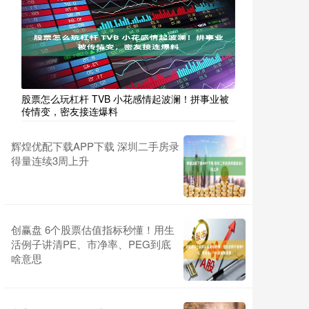
股票怎么玩杠杆 TVB 小花感情起波澜！拼事业被
传情变，密友接连爆料
辉煌优配下载APP下载 深圳二手房录
得量连续3周上升
创赢盘 6个股票估值指标秒懂！用生
活例子讲清PE、市净率、PEG到底
啥意思