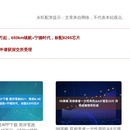
永旺配资提示：文章来自网络，不代表本站观点。
万起，650km续航+宁德时代，标配8295芯片
债申请获深交所受理
APP下载 简评零跑
98策略 双相患者一次性用药从6片增
.48万起，650km续航