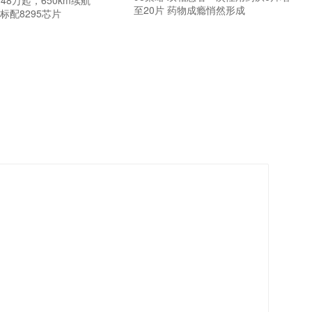
至20片 药物成瘾悄然形成
标配8295芯片