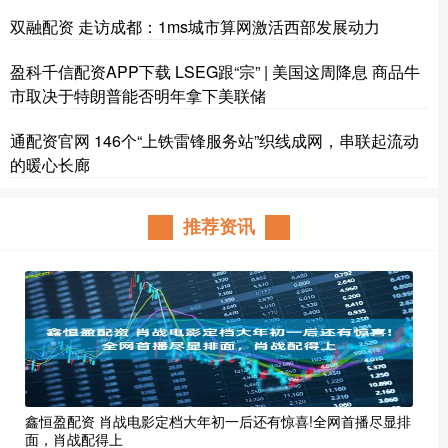
双融配资 走访成都：1ms城市算网激活西部发展动力
盈科千信配资APP下载 LSEG跟“宗” | 美国这周降息 商品牛
市取决于特朗普能否明年拿下美联储
通配资官网 146个“上铁雷锋服务站”织线成网，串联起流动
的暖心长廊
推荐资讯
鑫恒盈配资 肖战电影定档大年初一后还有惊喜!全网首播尽显排
面，肖战配得上