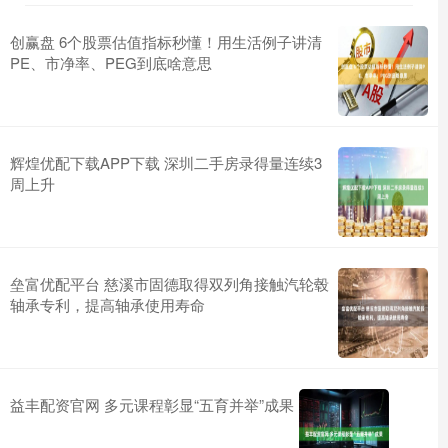
创赢盘 6个股票估值指标秒懂！用生活例子讲清
PE、市净率、PEG到底啥意思
辉煌优配下载APP下载 深圳二手房录得量连续3
周上升
垒富优配平台 慈溪市固德取得双列角接触汽轮毂
轴承专利，提高轴承使用寿命
益丰配资官网 多元课程彰显“五育并举”成果