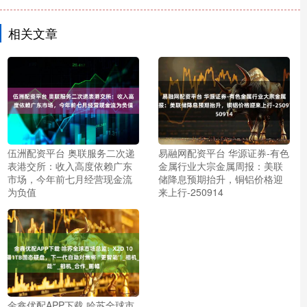
相关文章
伍洲配资平台 奥联服务二次递
易融网配资平台 华源证券-有色
表港交所：收入高度依赖广东
金属行业大宗金属周报：美联
市场，今年前七月经营现金流
储降息预期抬升，铜铝价格迎
为负值
来上行-250914
金鑫优配APP下载 哈苏全球市