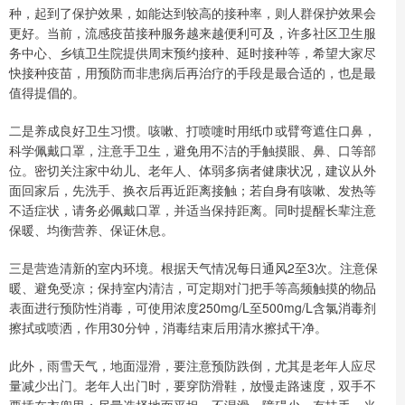
种，起到了保护效果，如能达到较高的接种率，则人群保护效果会
更好。当前，流感疫苗接种服务越来越便利可及，许多社区卫生服
务中心、乡镇卫生院提供周末预约接种、延时接种等，希望大家尽
快接种疫苗，用预防而非患病后再治疗的手段是最合适的，也是最
值得提倡的。
二是养成良好卫生习惯。咳嗽、打喷嚏时用纸巾或臂弯遮住口鼻，
科学佩戴口罩，注意手卫生，避免用不洁的手触摸眼、鼻、口等部
位。密切关注家中幼儿、老年人、体弱多病者健康状况，建议从外
面回家后，先洗手、换衣后再近距离接触；若自身有咳嗽、发热等
不适症状，请务必佩戴口罩，并适当保持距离。同时提醒长辈注意
保暖、均衡营养、保证休息。
三是营造清新的室内环境。根据天气情况每日通风2至3次。注意保
暖、避免受凉；保持室内清洁，可定期对门把手等高频触摸的物品
表面进行预防性消毒，可使用浓度250mg/L至500mg/L含氯消毒剂
擦拭或喷洒，作用30分钟，消毒结束后用清水擦拭干净。
此外，雨雪天气，地面湿滑，要注意预防跌倒，尤其是老年人应尽
量减少出门。老年人出门时，要穿防滑鞋，放慢走路速度，双手不
要插在衣兜里；尽量选择地面平坦、不湿滑、障碍少、有扶手、光