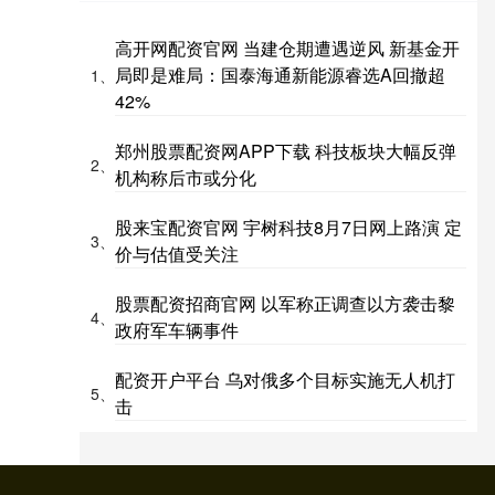
高开网配资官网 当建仓期遭遇逆风 新基金开
局即是难局：国泰海通新能源睿选A回撤超
1、
42%
郑州股票配资网APP下载 科技板块大幅反弹
2、
机构称后市或分化
股来宝配资官网 宇树科技8月7日网上路演 定
3、
价与估值受关注
股票配资招商官网 以军称正调查以方袭击黎
4、
政府军车辆事件
配资开户平台 乌对俄多个目标实施无人机打
5、
击