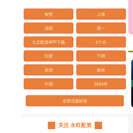
智慧
上海
顶级
第一
九五配资APP下载
3个月
印度
TVB
美国
森林
中国
2024年
全部话题标签
关注 永旺配资