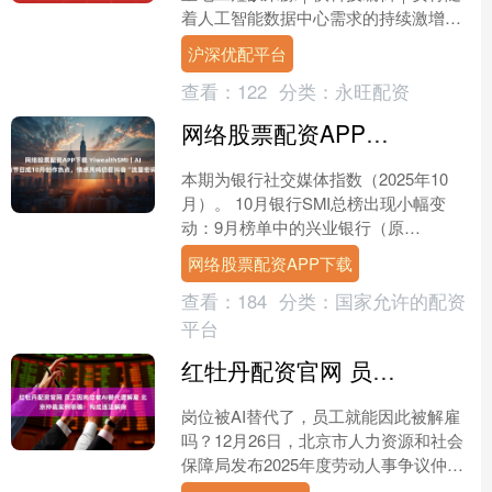
着人工智能数据中心需求的持续激增，
美国正遭遇严重的电工短缺危机，这一
沪深优配平台
问题不仅拖慢了建设进度，....
查看：
122
分类：
永旺配资
网络股票配资APP下载 YiwealthSMI｜AI与节日成10月创作热点，情感共鸣仍是抖音“流量密码”
本期为银行社交媒体指数（2025年10
月）。 10月银行SMI总榜出现小幅变
动：9月榜单中的兴业银行（原
Top2）、网商银行（原Top8）、浙商银
网络股票配资APP下载
行（原Top1....
查看：
184
分类：
国家允许的配资
平台
红牡丹配资官网 员工因岗位被AI替代遭解雇 北京仲裁案例明确：构成违法解除
岗位被AI替代了，员工就能因此被解雇
吗？12月26日，北京市人力资源和社会
保障局发布2025年度劳动人事争议仲裁
典型案例，其中一起AI替代岗位引发的