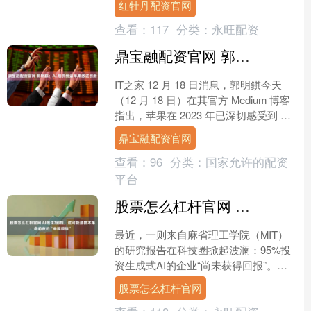
红牡丹配资官网
劳动纠纷仲裁....
查看：
117
分类：
永旺配资
鼎宝融配资官网 郭明錤：AI 危机倒逼苹果激进创新
IT之家 12 月 18 日消息，郭明錤今天
（12 月 18 日）在其官方 Medium 博客
指出，苹果在 2023 年已深切感受到 AI
趋势带来的生存威胁，....
鼎宝融配资官网
查看：
96
分类：
国家允许的配资
平台
股票怎么杠杆官网 AI泡沫?别慌，这可能是技术革命前夜的“幸福烦恼”
最近，一则来自麻省理工学院（MIT）
的研究报告在科技圈掀起波澜：95%投
资生成式AI的企业“尚未获得回报”。消
息一出，科技股应声下跌，不少人开始
股票怎么杠杆官网
高呼“AI泡沫要....