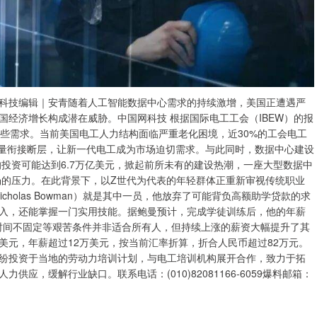
科技编辑｜安青随着人工智能数据中心需求的持续激增，美国正遭遇严
经济增长构成潜在威胁。中国网科技 根据国际电工工会（IBEW）的报
这些需求。当前美国电工人力结构面临严重老化困境，近30%的工会电工
力量衔接断层，让新一代电工成为市场迫切需求。与此同时，数据中心建设
的投资可能达到6.7万亿美元，掀起前所未有的建设热潮，一座大型数据中
场的压力。在此背景下，以Z世代为代表的年轻群体正重新审视传统职业
holas Bowman）就是其中一员，他放弃了可能背负高额助学贷款的求
入，还能掌握一门实用技能。据鲍曼预计，完成学徒训练后，他的年薪
作时间不固定等艰苦条件并非适合所有人，但持续上涨的薪资大幅提升了其
5美元，年薪超过12万美元，按当前汇率折算，折合人民币超过82万元。
纷投资于当地的劳动力培训计划，与电工培训机构展开合作，致力于拓
应，缓解行业缺口。联系电话：(010)82081166-6059爆料邮箱：