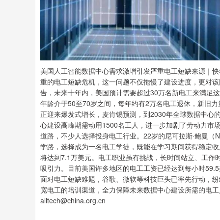
美国人工智能数据中心需求激增引发严重电工短缺来源｜快
重的电工短缺危机，这一问题不仅拖慢了建设进度，更对该国
告，未来十年内，美国预计需要超过30万名新电工来满足
年龄介于50至70岁之间，每年约有2万名电工退休，新旧
正迎来爆发式增长，麦肯锡预测，到2030年全球数据中心
心建设高峰期需动用1500名工人，进一步加剧了劳动力市
道路，不少人选择投身电工行业。22岁的尼可拉斯·鲍曼（Nic
学路，选择成为一名电工学徒，既能在学习期间获得稳定收
将达到7.1万美元。电工职业虽有挑战，长时间站立、工
吸引力。目前美国许多地区的电工工资已经达到每小时59.
面对电工短缺难题，谷歌、微软等科技巨头已率先行动，纷
宽电工的培训渠道，全力保障未来数据中心建设所需的电工人力供
alltech@china.org.cn