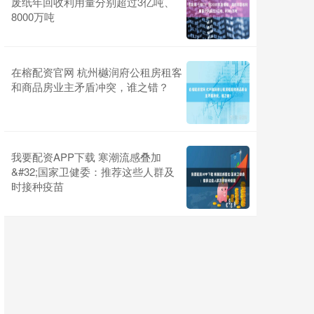
废纸年回收利用量分别超过3亿吨、
8000万吨
在榕配资官网 杭州樾润府公租房租客
和商品房业主矛盾冲突，谁之错？
我要配资APP下载 寒潮流感叠加
&#32;国家卫健委：推荐这些人群及
时接种疫苗