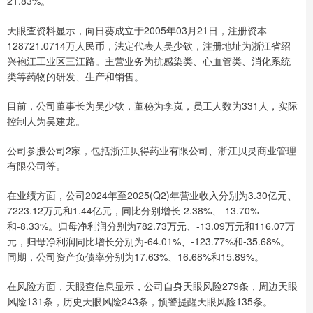
21.83%。
天眼查资料显示，向日葵成立于2005年03月21日，注册资本
128721.0714万人民币，法定代表人吴少钦，注册地址为浙江省绍
兴袍江工业区三江路。主营业务为抗感染类、心血管类、消化系统
类等药物的研发、生产和销售。
目前，公司董事长为吴少钦，董秘为李岚，员工人数为331人，实际
控制人为吴建龙。
公司参股公司2家，包括浙江贝得药业有限公司、浙江贝灵商业管理
有限公司等。
在业绩方面，公司2024年至2025(Q2)年营业收入分别为3.30亿元、
7223.12万元和1.44亿元，同比分别增长-2.38%、-13.70%
和-8.33%。归母净利润分别为782.73万元、-13.09万元和116.07万
元，归母净利润同比增长分别为-64.01%、-123.77%和-35.68%。
同期，公司资产负债率分别为17.63%、16.68%和15.89%。
在风险方面，天眼查信息显示，公司自身天眼风险279条，周边天眼
风险131条，历史天眼风险243条，预警提醒天眼风险135条。