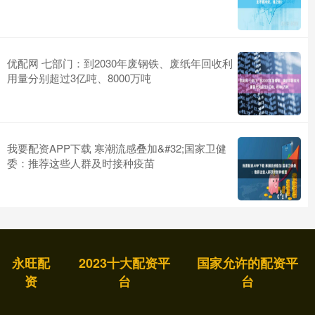
优配网 七部门：到2030年废钢铁、废纸年回收利
用量分别超过3亿吨、8000万吨
我要配资APP下载 寒潮流感叠加&#32;国家卫健
委：推荐这些人群及时接种疫苗
永旺配
2023十大配资平
国家允许的配资平
资
台
台