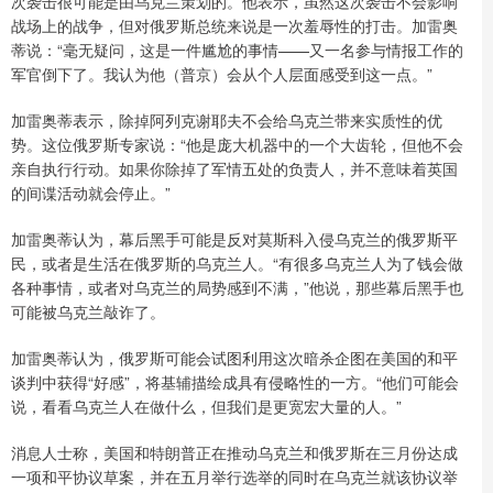
次袭击很可能是由乌克兰策划的。他表示，虽然这次袭击不会影响
战场上的战争，但对俄罗斯总统来说是一次羞辱性的打击。加雷奥
蒂说：“毫无疑问，这是一件尴尬的事情——又一名参与情报工作的
军官倒下了。我认为他（普京）会从个人层面感受到这一点。”
加雷奥蒂表示，除掉阿列克谢耶夫不会给乌克兰带来实质性的优
势。这位俄罗斯专家说：“他是庞大机器中的一个大齿轮，但他不会
亲自执行行动。如果你除掉了军情五处的负责人，并不意味着英国
的间谍活动就会停止。”
加雷奥蒂认为，幕后黑手可能是反对莫斯科入侵乌克兰的俄罗斯平
民，或者是生活在俄罗斯的乌克兰人。“有很多乌克兰人为了钱会做
各种事情，或者对乌克兰的局势感到不满，”他说，那些幕后黑手也
可能被乌克兰敲诈了。
加雷奥蒂认为，俄罗斯可能会试图利用这次暗杀企图在美国的和平
谈判中获得“好感”，将基辅描绘成具有侵略性的一方。“他们可能会
说，看看乌克兰人在做什么，但我们是更宽宏大量的人。”
消息人士称，美国和特朗普正在推动乌克兰和俄罗斯在三月份达成
一项和平协议草案，并在五月举行选举的同时在乌克兰就该协议举