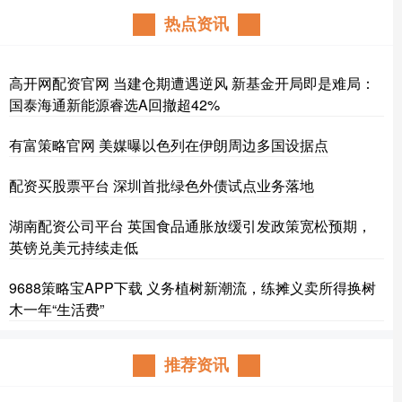
热点资讯
高开网配资官网 当建仓期遭遇逆风 新基金开局即是难局：
国泰海通新能源睿选A回撤超42%
有富策略官网 美媒曝以色列在伊朗周边多国设据点
配资买股票平台 深圳首批绿色外债试点业务落地
湖南配资公司平台 英国食品通胀放缓引发政策宽松预期，
英镑兑美元持续走低
9688策略宝APP下载 义务植树新潮流，练摊义卖所得换树
木一年“生活费”
推荐资讯