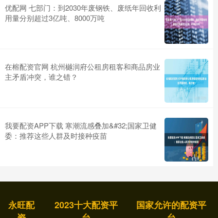
优配网 七部门：到2030年废钢铁、废纸年回收利
用量分别超过3亿吨、8000万吨
在榕配资官网 杭州樾润府公租房租客和商品房业
主矛盾冲突，谁之错？
我要配资APP下载 寒潮流感叠加&#32;国家卫健
委：推荐这些人群及时接种疫苗
永旺配
2023十大配资平
国家允许的配资平
资
台
台