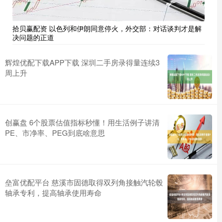
拾贝赢配资 以色列和伊朗同意停火，外交部：对话谈判才是解
决问题的正道
辉煌优配下载APP下载 深圳二手房录得量连续3
周上升
创赢盘 6个股票估值指标秒懂！用生活例子讲清
PE、市净率、PEG到底啥意思
垒富优配平台 慈溪市固德取得双列角接触汽轮毂
轴承专利，提高轴承使用寿命