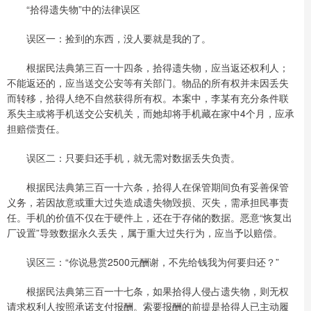
“拾得遗失物”中的法律误区
误区一：捡到的东西，没人要就是我的了。
根据民法典第三百一十四条，拾得遗失物，应当返还权利人；
不能返还的，应当送交公安等有关部门。物品的所有权并未因丢失
而转移，拾得人绝不自然获得所有权。本案中，李某有充分条件联
系失主或将手机送交公安机关，而她却将手机藏在家中4个月，应承
担赔偿责任。
误区二：只要归还手机，就无需对数据丢失负责。
根据民法典第三百一十六条，拾得人在保管期间负有妥善保管
义务，若因故意或重大过失造成遗失物毁损、灭失，需承担民事责
任。手机的价值不仅在于硬件上，还在于存储的数据。恶意“恢复出
厂设置”导致数据永久丢失，属于重大过失行为，应当予以赔偿。
误区三：“你说悬赏2500元酬谢，不先给钱我为何要归还？”
根据民法典第三百一十七条，如果拾得人侵占遗失物，则无权
请求权利人按照承诺支付报酬。索要报酬的前提是拾得人已主动履