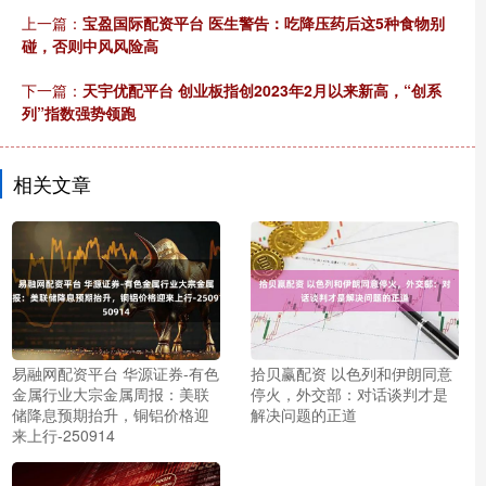
上一篇：
宝盈国际配资平台 医生警告：吃降压药后这5种食物别
碰，否则中风风险高
下一篇：
天宇优配平台 创业板指创2023年2月以来新高，“创系
列”指数强势领跑
相关文章
易融网配资平台 华源证券-有色
拾贝赢配资 以色列和伊朗同意
金属行业大宗金属周报：美联
停火，外交部：对话谈判才是
储降息预期抬升，铜铝价格迎
解决问题的正道
来上行-250914