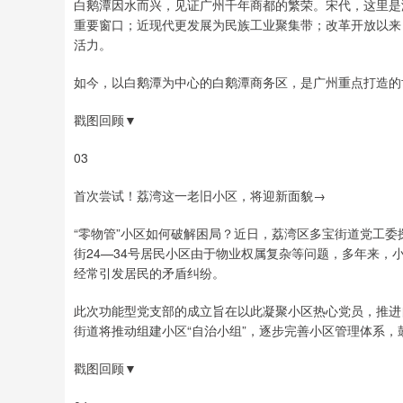
白鹅潭因水而兴，见证广州千年商都的繁荣。宋代，这里是
重要窗口；近现代更发展为民族工业聚集带；改革开放以来
活力。
如今，以白鹅潭为中心的白鹅潭商务区，是广州重点打造的
戳图回顾▼
03
首次尝试！荔湾这一老旧小区，将迎新面貌→
“零物管”小区如何破解困局？近日，荔湾区多宝街道党工
街24—34号居民小区由于物业权属复杂等问题，多年来
经常引发居民的矛盾纠纷。
此次功能型党支部的成立旨在以此凝聚小区热心党员，推进
街道将推动组建小区“自治小组”，逐步完善小区管理体系，
戳图回顾▼