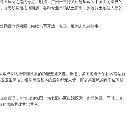
海上丝绸之路的母港；明清，广州十三行又让这里成为中国面向世界的
，白天鹅宾馆拔地而起，各种专业市场破土而出，为这片土地注入新的
世界级地标商圈，继续书写开放、包容、敢为人先的故事。
委探索成立物业管理性质的功能型党支部。据悉，多宝街道天佑社区南站新
，小区卫生保洁、维修等最基本的服务都无人管，而公共区域的停车位问题
自发管理，带动自治氛围，为老旧小区自治探索一条新路径。同时，该
鼓励居民共建共治共享。