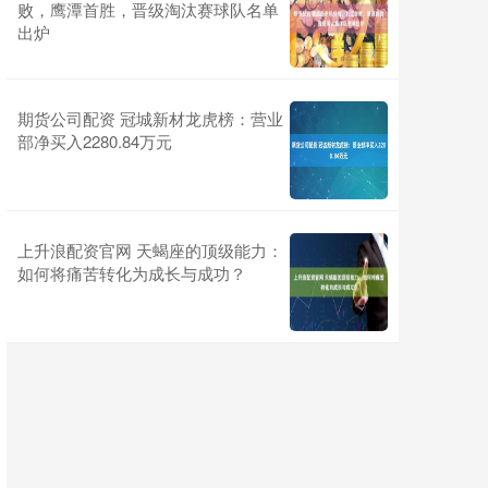
败，鹰潭首胜，晋级淘汰赛球队名单
出炉
期货公司配资 冠城新材龙虎榜：营业
部净买入2280.84万元
上升浪配资官网 天蝎座的顶级能力：
如何将痛苦转化为成长与成功？