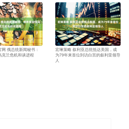
官网 俄总统新闻秘书：
宏琳策略 叙利亚总统抵达美国，成
乌克兰危机和谈进程
为79年来首位到访白宫的叙利亚领导
人