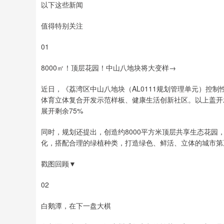
以下这些新闻
值得特别关注
01
8000㎡！顶层花园！中山八地块将大变样→
近日，《荔湾区中山八地块（AL0111规划管理单元）控
体育立体复合开发示范样板、健康生活创新社区。以上盖开
展开剩余75%
同时，规划还提出，创造约8000平方米顶层共享生态花
化，搭配合理的绿植种类，打造绿色、鲜活、立体的城市第
戳图回顾▼
02
白鹅潭，在下一盘大棋