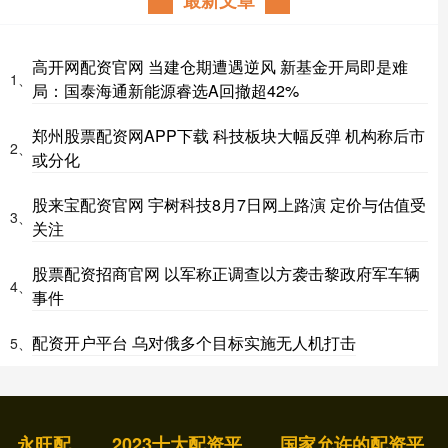
最新文章
高开网配资官网 当建仓期遭遇逆风 新基金开局即是难
1、
局：国泰海通新能源睿选A回撤超42%
郑州股票配资网APP下载 科技板块大幅反弹 机构称后市
2、
或分化
股来宝配资官网 宇树科技8月7日网上路演 定价与估值受
3、
关注
股票配资招商官网 以军称正调查以方袭击黎政府军车辆
4、
事件
配资开户平台 乌对俄多个目标实施无人机打击
5、
永旺配
2023十大配资平
国家允许的配资平