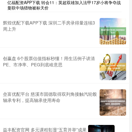
亿福配资APP下载 转会11：英超双雄加入法甲17岁小将争夺战
曼联中场猎物被标天价
辉煌优配下载APP下载 深圳二手房录得量连续3
周上升
创赢盘 6个股票估值指标秒懂！用生活例子讲清
PE、市净率、PEG到底啥意思
垒富优配平台 慈溪市固德取得双列角接触汽轮毂
轴承专利，提高轴承使用寿命
益丰配资官网 多元课程彰显“五育并举”成果