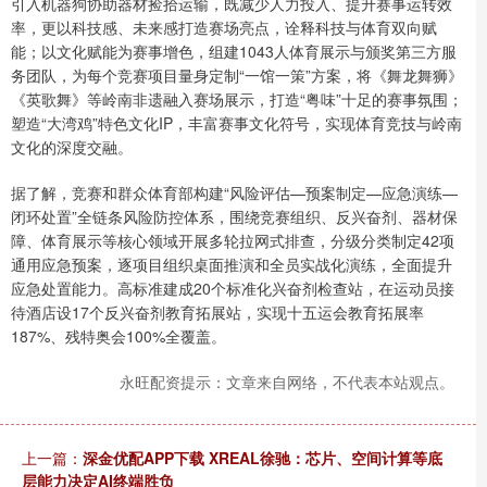
引入机器狗协助器材捡拾运输，既减少人力投入、提升赛事运转效
率，更以科技感、未来感打造赛场亮点，诠释科技与体育双向赋
能；以文化赋能为赛事增色，组建1043人体育展示与颁奖第三方服
务团队，为每个竞赛项目量身定制“一馆一策”方案，将《舞龙舞狮》
《英歌舞》等岭南非遗融入赛场展示，打造“粤味”十足的赛事氛围；
塑造“大湾鸡”特色文化IP，丰富赛事文化符号，实现体育竞技与岭南
文化的深度交融。
据了解，竞赛和群众体育部构建“风险评估—预案制定—应急演练—
闭环处置”全链条风险防控体系，围绕竞赛组织、反兴奋剂、器材保
障、体育展示等核心领域开展多轮拉网式排查，分级分类制定42项
通用应急预案，逐项目组织桌面推演和全员实战化演练，全面提升
应急处置能力。高标准建成20个标准化兴奋剂检查站，在运动员接
待酒店设17个反兴奋剂教育拓展站，实现十五运会教育拓展率
187%、残特奥会100%全覆盖。
永旺配资提示：文章来自网络，不代表本站观点。
上一篇：
深金优配APP下载 XREAL徐驰：芯片、空间计算等底
层能力决定AI终端胜负