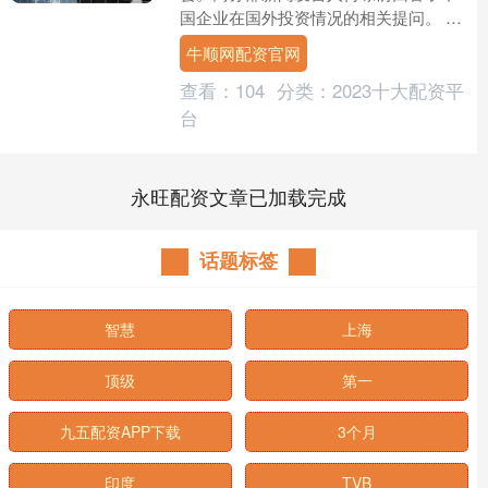
国企业在国外投资情况的相关提问。 她
表示，2025年，在高质量共建“一带一
牛顺网配资官网
路”的引领下，中国....
查看：
104
分类：
2023十大配资平
台
永旺配资文章已加载完成
话题标签
智慧
上海
顶级
第一
九五配资APP下载
3个月
印度
TVB