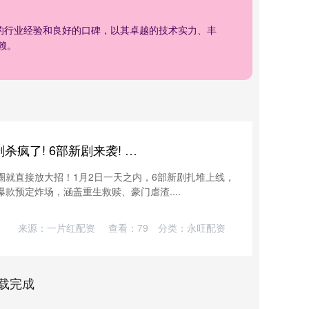
年的行业经验和良好的口碑，以其卓越的技术实力、丰
赖。
盈富忧配APP下载 1月2号短剧杀疯了! 6部新剧来袭! 重生甜宠逆袭谁是你的菜?
剧圈就直接放大招！1月2日一天之内，6部新剧扎堆上线，
爆款预定炸场，涵盖重生救赎、豪门虐渣....
来源：一片红配资
查看：
79
分类：
永旺配资
载完成