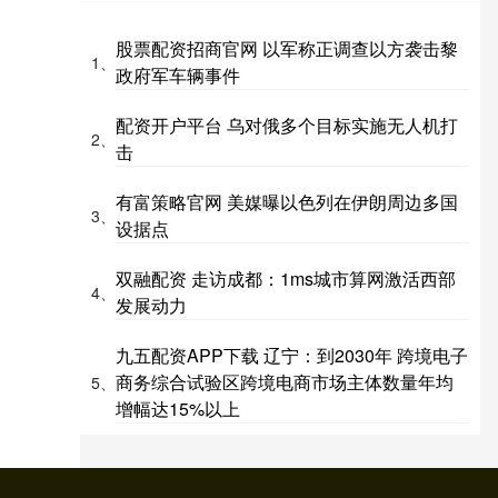
股票配资招商官网 以军称正调查以方袭击黎
1、
政府军车辆事件
配资开户平台 乌对俄多个目标实施无人机打
2、
击
有富策略官网 美媒曝以色列在伊朗周边多国
3、
设据点
双融配资 走访成都：1ms城市算网激活西部
4、
发展动力
九五配资APP下载 辽宁：到2030年 跨境电子
商务综合试验区跨境电商市场主体数量年均
5、
增幅达15%以上