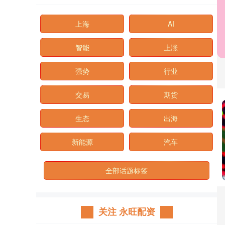
上海
AI
智能
上涨
强势
行业
交易
期货
生态
出海
新能源
汽车
全部话题标签
关注 永旺配资