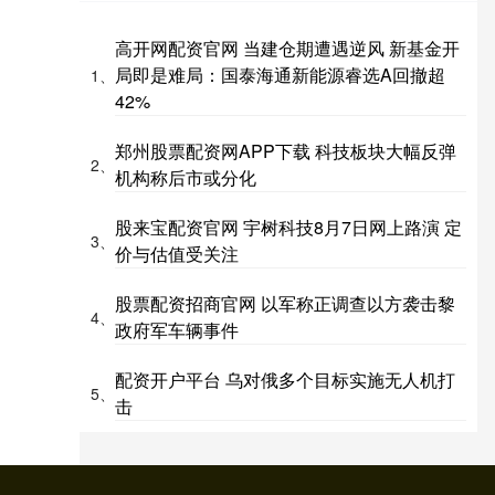
高开网配资官网 当建仓期遭遇逆风 新基金开
局即是难局：国泰海通新能源睿选A回撤超
1、
42%
郑州股票配资网APP下载 科技板块大幅反弹
2、
机构称后市或分化
股来宝配资官网 宇树科技8月7日网上路演 定
3、
价与估值受关注
股票配资招商官网 以军称正调查以方袭击黎
4、
政府军车辆事件
配资开户平台 乌对俄多个目标实施无人机打
5、
击