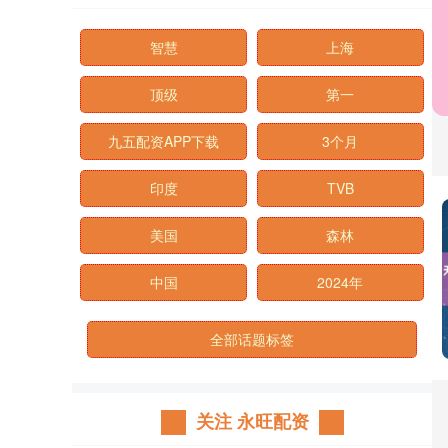
智慧
上海
顶级
第一
九五配资APP下载
3个月
印度
TVB
美国
森林
中国
2024年
全部话题标签
关注 永旺配资