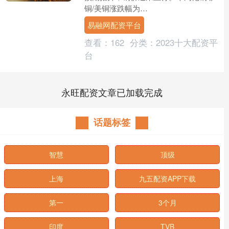
铜/美铜涨跌幅为
+1.22%/+1.15%/+2.30%。宏观方面，美
易融网配资平台
国2025年非农就....
查看：
162
分类：
2023十大配资平
台
永旺配资文章已加载完成
话题标签
智慧
顶级
上海
九五配资APP下载
第一
3个月
印度
TVB