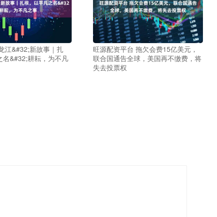
龙江&#32;新故事｜扎
旺源配资平台 拖欠会费15亿美元，
名&#32;耕耘，为不凡
联合国通告全球，美国再不缴费，将
失去投票权