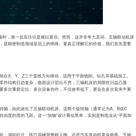
价格时，第一反应往往是难以置信。然而，这并非夸大其词。五轴联动机床
，是精密制造领域皇冠上的明珠。要真正理解它的价值，我们首先需要
能在X、Y、Z三个直线方向移动，适用于平面铣削、钻孔等基础加工。
零件结构日趋复杂，曲面设计层出不穷，三轴机床的局限性日益凸显
要多次重新定位、多台设备协作，不仅效率低下，更会在多次装夹中累
转轴，由此诞生了五轴联动机床。这两个旋转轴（通常记为A、B或C
由度的质的飞跃。这一“加轴”设计看似简单，实则是制造业从“平面加
轮、涡轮叶片、医疗器械骨骼植入物，还是汽车发动机复杂曲面，五轴