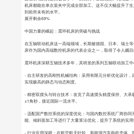
机床都能在单次装夹中完成全部加工。这不仅大幅提升了生
到前所未有的水平。
展开剩余69%
中国力量的崛起：震环机床的突破与挑战
在五轴联动机床这一高端领域，长期被德国、日本、瑞士等
床作为国内高端数控机床的代表企业之一，取得了令人瞩目
震环机床深耕五轴技术多年，其研发的系列五轴联动加工中
- 自主研发的高刚性机械结构：采用有限元分析优化设计
实现极高的静态与动态刚度。
- 精密双摆头与转台技术：攻克了高速摆头精度保持、大承
±1角秒，接近国际一流水平。
- 适配国产数控系统的深度优化：与国内数控系统厂商协同
能、倾斜面加工等进行了大量算法优化，提升了系统的实用
- 行业应用深耕：在航空航天叶轮、新能源汽车电机壳体