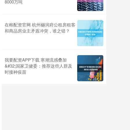
8000万吨
在榕配资官网 杭州樾润府公租房租客
和商品房业主矛盾冲突，谁之错？
我要配资APP下载 寒潮流感叠加
&#32;国家卫健委：推荐这些人群及
时接种疫苗