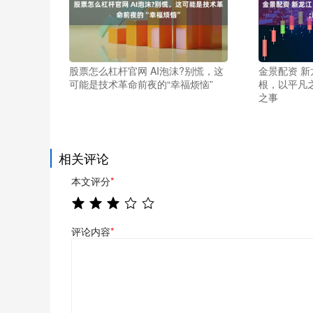
股票怎么杠杆官网 AI泡沫?别慌，这
金景配资 新
可能是技术革命前夜的“幸福烦恼”
根，以平凡之
之事
相关评论
本文评分
*
评论内容
*