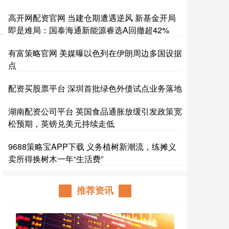
高开网配资官网 当建仓期遭遇逆风 新基金开局
即是难局：国泰海通新能源睿选A回撤超42%
有富策略官网 美媒曝以色列在伊朗周边多国设据
点
配资买股票平台 深圳首批绿色外债试点业务落地
湖南配资公司平台 英国食品通胀放缓引发政策宽
松预期，英镑兑美元持续走低
9688策略宝APP下载 义务植树新潮流，练摊义
卖所得换树木一年“生活费”
推荐资讯