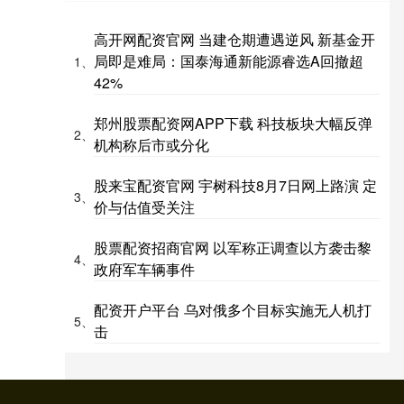
高开网配资官网 当建仓期遭遇逆风 新基金开
局即是难局：国泰海通新能源睿选A回撤超
1、
42%
郑州股票配资网APP下载 科技板块大幅反弹
2、
机构称后市或分化
股来宝配资官网 宇树科技8月7日网上路演 定
3、
价与估值受关注
股票配资招商官网 以军称正调查以方袭击黎
4、
政府军车辆事件
配资开户平台 乌对俄多个目标实施无人机打
5、
击