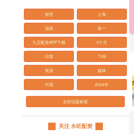
智慧
上海
顶级
第一
九五配资APP下载
3个月
印度
TVB
美国
森林
中国
2024年
全部话题标签
关注 永旺配资