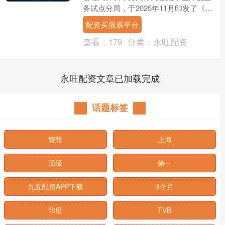
务试点分局，于2025年11月印发了《深
圳市绿色外债试点业务指引》（以下简
配资买股票平台
称“指引”），自2....
查看：
179
分类：
永旺配资
永旺配资文章已加载完成
话题标签
智慧
上海
顶级
第一
九五配资APP下载
3个月
印度
TVB