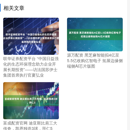
相关文章
源万配资 黑芝麻智能拟4亿至
联华证券配资平台 “中国日益强
5.5亿收购亿智电子 拓展边缘侧
化的生态环保理念助力企业开
端侧AI芯片版图
展长期投资”——访法国苏伊士
集团首席执行官夏弘业
富成配资官网 迪亚斯比肩三大
传奇，凯恩独造3球，拜仁5